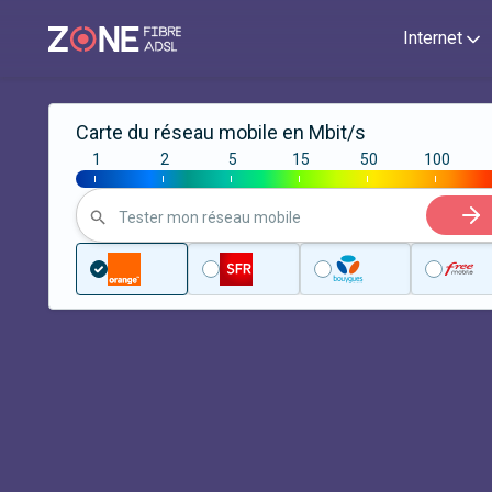
Internet
Carte du réseau mobile en Mbit/s
1
2
5
15
50
100
|
|
|
|
|
|
Tester mon réseau mobile