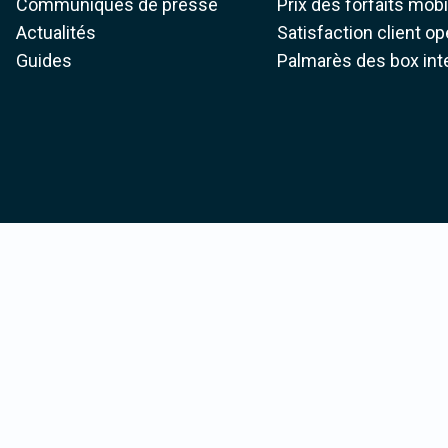
Communiqués de presse
Prix des forfaits mob
Actualités
Satisfaction client o
Guides
Palmarès des box int