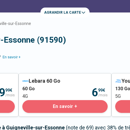
AGRANDIR LA CARTE
ville-sur-Essonne
r-Essonne (91590)
e
En savoir +
Lebara 60 Go
You
60
Go
130
G
9
6
99€
99€
/mois
/mois
4G
5G
En savoir +
e à Guigneville-sur-Essonne
(note de 69) avec 38% de tr