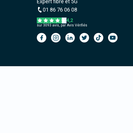
Expert fibre et 5G
01 86 76 06 08
4,2
sur
3093
avis, par Avis Vérifiés