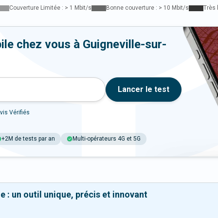
Couverture Limitée : > 1 Mbit/s
Bonne couverture : > 10 Mbit/s
Très 
ile chez vous à Guigneville-sur-
Lancer le test
vis Vérifiés
+2M de tests par an
Multi-opérateurs 4G et 5G
 : un outil unique, précis et innovant