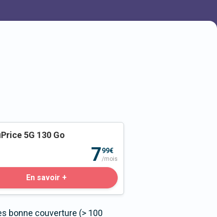
Price 5G 130 Go
o
7
99€
/mois
En savoir +
ès bonne couverture (> 100