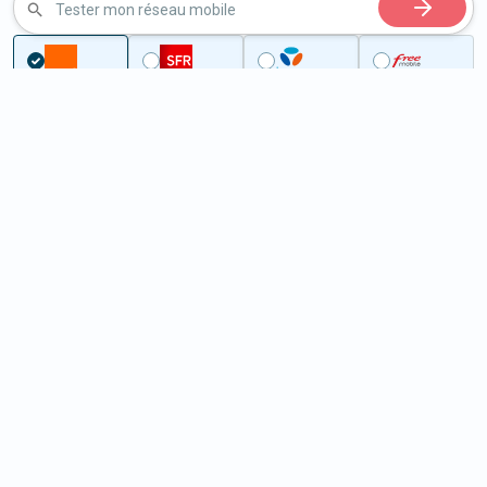
Tester mon réseau mobile
...
Eure-et-Loir
Les Étilleux
5G aux Étilleux (28330)
ème
Classement :
22139
En savoir +
/100
Note :
28,80
Prixtel Oxygène 5G 100 Go
100
Go
9
99€
En savoir +
/mois
5G
Lebara 60 Go
60
Go