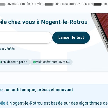
Couverture Limitée : > 1 Mbit/s
Bonne couverture : > 10 Mbit/s
Très 
ile chez vous à Nogent-le-Rotrou
Lancer le test
vis Vérifiés
+2M de tests par an
Multi-opérateurs 4G et 5G
 : un outil unique, précis et innovant
ile
à Nogent-le-Rotrou
est basée sur des algorithmes de