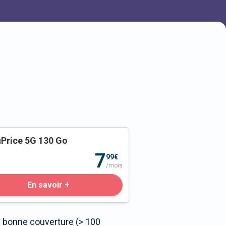
Price 5G 130 Go
o
7
99€
/mois
En savoir +
s bonne couverture (> 100