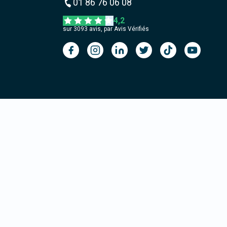
01 86 76 06 08
4,2
sur
3093
avis, par Avis Vérifiés