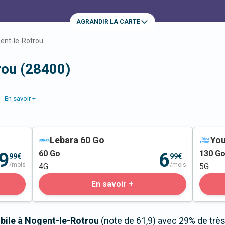
AGRANDIR LA CARTE
ent-le-Rotrou
rou (28400)
e
En savoir +
Lebara 60 Go
You
60
Go
130
G
9
6
99€
99€
/mois
/mois
4G
5G
En savoir +
obile à Nogent-le-Rotrou
(note de 61,9) avec 29% de trè