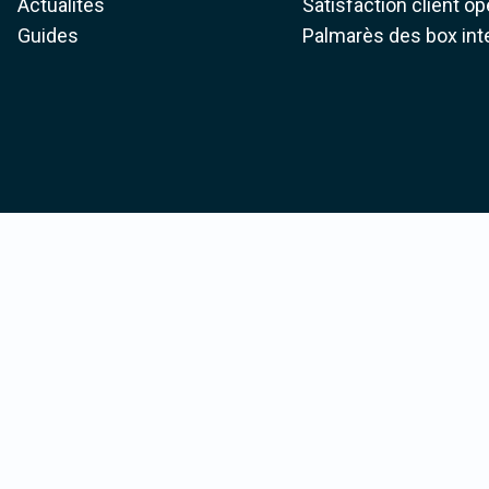
Actualités
Satisfaction client o
Guides
Palmarès des box int