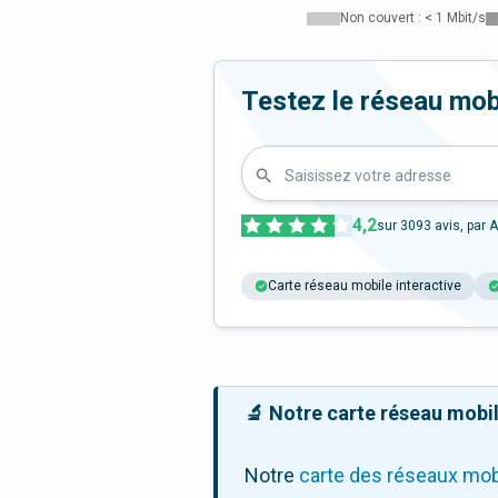
Non couvert : < 1 Mbit/s
Testez le réseau mob
Saisissez votre adresse
4,2
sur
3093
avis, par A
Carte réseau mobile interactive
🔬 Notre carte réseau mobile
Notre
carte des réseaux mob