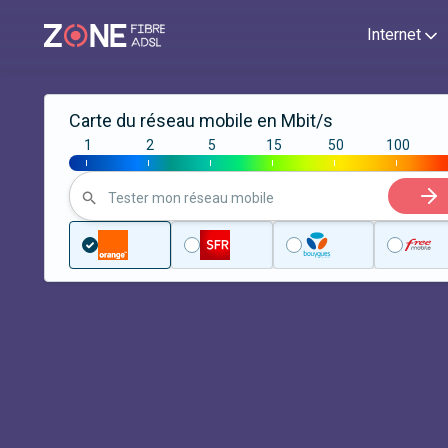
Internet
Carte du réseau mobile en Mbit/s
1
2
5
15
50
100
|
|
|
|
|
|
Tester mon réseau mobile