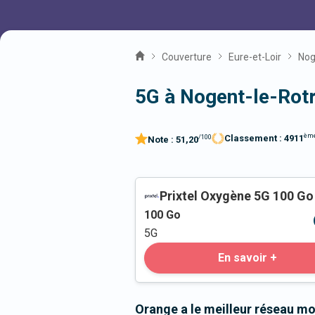
Couverture
Eure-et-Loir
Nog
5G à Nogent-le-Rot
èm
Classement :
4911
/100
Note :
51,20
Prixtel Oxygène 5G 100 Go
100
Go
5G
En savoir +
Orange a le meilleur réseau m