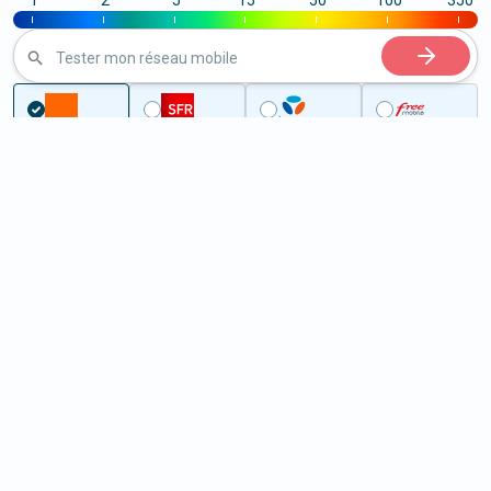
1
2
5
15
50
100
350
|
|
|
|
|
|
|
Tester mon réseau mobile
Couverture
Eure
Bosgouet
5G à Bosgouet (27310)
ème
Classement :
2230
En savoir +
/100
Note :
61
Prixtel Oxygène 5G 100 Go
100
Go
9
99€
En savoir +
/mois
5G