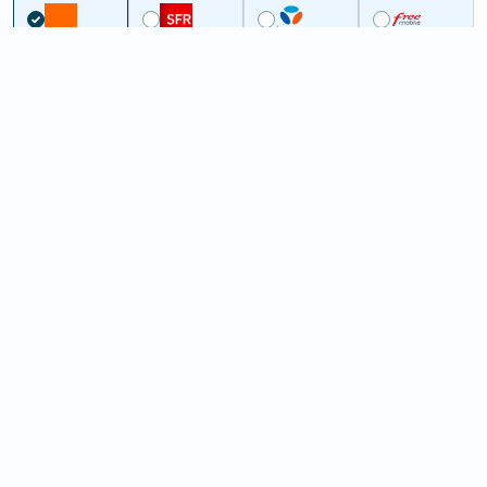
Couverture
Eure
La Trinité-de-Thouberville
5G à La Trinité-de-Thouberville
(27310)
ème
Classement :
753
En savoir +
/100
Note :
73,50
Prixtel Oxygène 5G 100 Go
100
Go
9
99€
En savoir +
/mois
5G
Lebara 60 Go
60
Go