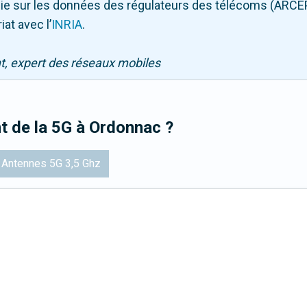
puie sur les données des régulateurs des télécoms (ARCE
iat avec l
’
INRIA
.
nt, expert des réseaux mobiles
t de la 5G
à Ordonnac
?
Antennes 5G 3,5 Ghz