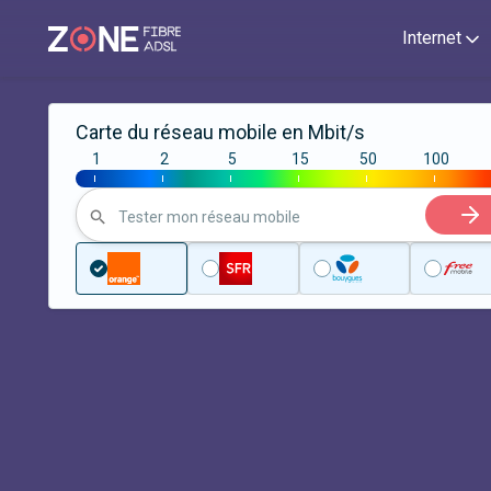
Internet
Carte du réseau mobile en Mbit/s
1
2
5
15
50
100
|
|
|
|
|
|
Tester mon réseau mobile