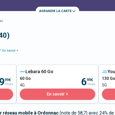
AGRANDIR LA CARTE
ac
40)
e
En savoir +
Lebara 60 Go
You
60
Go
130
G
9
6
99€
99€
/mois
/mois
4G
5G
En savoir +
r réseau mobile à Ordonnac
(note de 58,7) avec 24% de