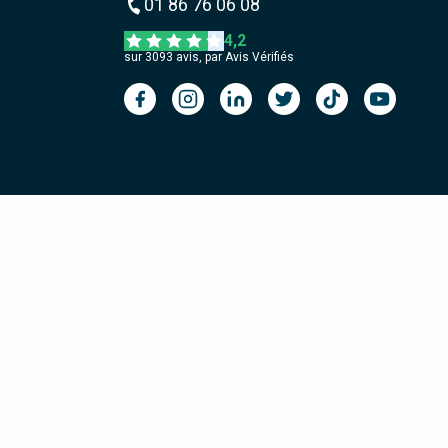
01 86 76 06 08
4,2
sur
3093
avis, par Avis Vérifiés