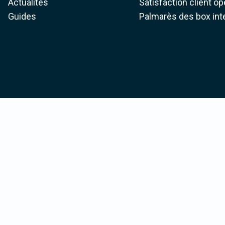
Actualités
Satisfaction client o
Guides
Palmarès des box int