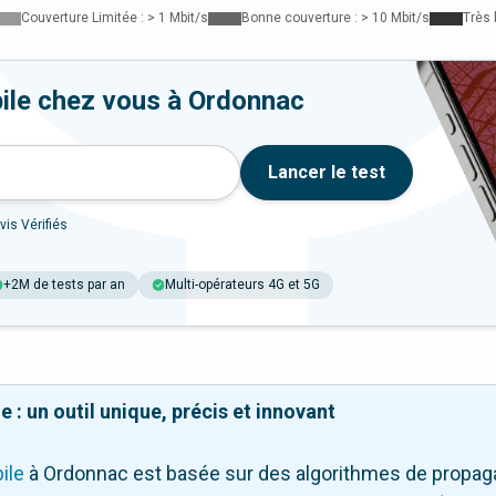
Couverture Limitée : > 1 Mbit/s
Bonne couverture : > 10 Mbit/s
Très 
ile chez vous à Ordonnac
Lancer le test
vis Vérifiés
+2M de tests par an
Multi-opérateurs 4G et 5G
 : un outil unique, précis et innovant
ile
à Ordonnac
est basée sur des algorithmes de propagat