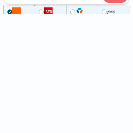
...
Haute-Corse
Casabianca
5G à Casabianca (20237)
ème
Classement :
25969
En savoir +
/100
Note :
23,50
Prixtel Oxygène 5G 100 Go
100
Go
9
99€
En savoir +
/mois
5G
Lebara 60 Go
60
Go
6
99€
En savoir +