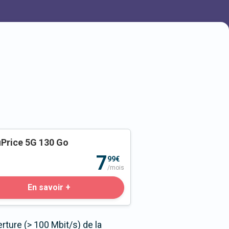
Price 5G 130 Go
o
7
99€
/mois
En savoir +
ture (> 100 Mbit/s) de la