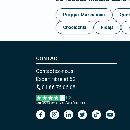
Poggio-Marinaccio
Quer
Crocicchia
Ficaja
CONTACT
Contactez-nous
Expert fibre et 5G
01 86 76 06 08
4,2
sur
3093
avis, par Avis Vérifiés