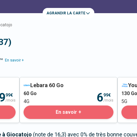
AGRANDIR LA CARTE
ocatojo
37)
me
En savoir +
Lebara 60 Go
You
60
Go
130
G
9
6
99€
99€
/mois
/mois
4G
5G
En savoir +
e à Giocatojo
(note de 16,3) avec 0% de très bonne couver