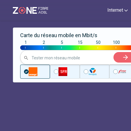
Internet
Carte du réseau mobile en Mbit/s
1
2
5
15
50
100
|
|
|
|
|
|
Tester mon réseau mobile