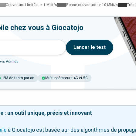
Couverture Limitée : > 1 Mbit/s
Bonne couverture : > 10 Mbit/s
Très 
ile chez vous à Giocatojo
Lancer le test
vis Vérifiés
+2M de tests par an
Multi-opérateurs 4G et 5G
 : un outil unique, précis et innovant
ile
à Giocatojo
est basée sur des algorithmes de propagat