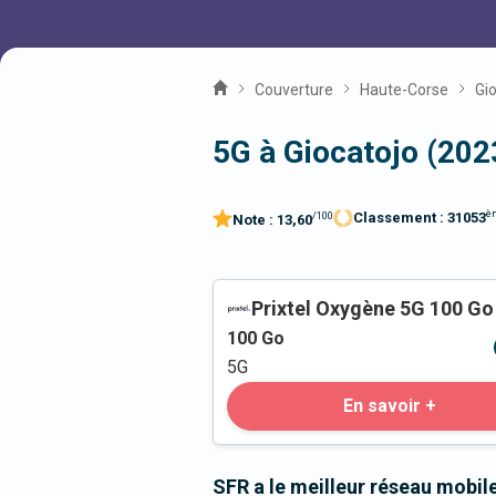
Couverture
Haute-Corse
Gi
5G à Giocatojo (202
è
Classement :
31053
/100
Note :
13,60
Prixtel Oxygène 5G 100 Go
100
Go
5G
En savoir +
SFR a le meilleur réseau mobil