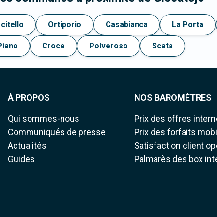
citello
Ortiporio
Casabianca
La Porta
Piano
Croce
Polveroso
Scata
À PROPOS
NOS BAROMÈTRES
Qui sommes-nous
Prix des offres intern
Communiqués de presse
Prix des forfaits mob
Actualités
Satisfaction client o
Guides
Palmarès des box int