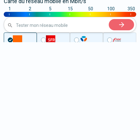
Carte du réseau mobile en Mbit/s
1
2
5
15
50
100
350
|
|
|
|
|
|
|
Tester mon réseau mobile
...
Haute-Garonne
Saint-Rome
5G à Saint-Rome (31290)
ème
Classement :
8005
En savoir +
/100
Note :
45,60
Prixtel Oxygène 5G 100 Go
100
Go
9
99€
En savoir +
/mois
5G