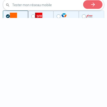
Tester mon réseau mobile
...
Ille-et-Vilaine
Pleugueneuc
5G à Pleugueneuc (35720)
ème
Classement :
10497
En savoir +
/100
Note :
42,30
Prixtel Oxygène 5G 100 Go
100
Go
9
99€
En savoir +
/mois
5G
Lebara 60 Go