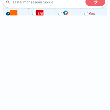
Tester mon réseau mobile
...
Indre-et-Loire
Chédigny
5G à Chédigny (37310)
ème
Classement :
19921
En savoir +
/100
Note :
31,50
Prixtel Oxygène 5G 100 Go
100
Go
9
99€
En savoir +
/mois
5G
Lebara 60 Go
60
Go