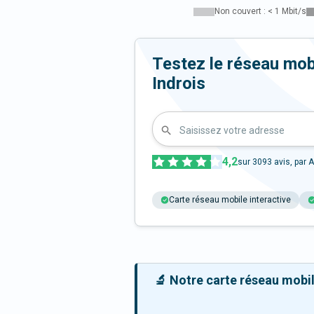
Non couvert : < 1 Mbit/s
Testez le réseau mob
Indrois
Saisissez votre adresse
4,2
sur
3093
avis, par A
Carte réseau mobile interactive
🔬 Notre carte réseau mobile