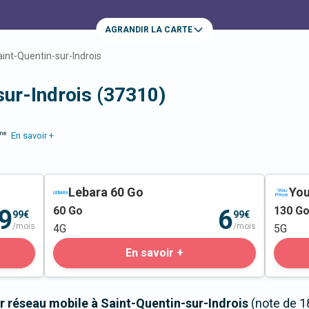
AGRANDIR LA CARTE
int-Quentin-sur-Indrois
sur-Indrois (37310)
me
En savoir +
Lebara 60 Go
You
60
Go
130
G
9
6
99€
99€
/mois
/mois
4G
5G
En savoir +
r réseau mobile à Saint-Quentin-sur-Indrois
(note de 1