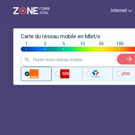
Internet
Carte du réseau mobile en Mbit/s
1
2
5
15
50
100
|
|
|
|
|
|
Tester mon réseau mobile