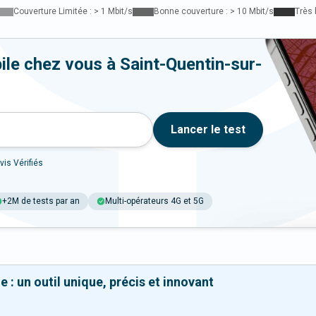
Couverture Limitée : > 1 Mbit/s
Bonne couverture : > 10 Mbit/s
Très 
ile chez vous à Saint-Quentin-sur-
Lancer le test
vis Vérifiés
+2M de tests par an
Multi-opérateurs 4G et 5G
 : un outil unique, précis et innovant