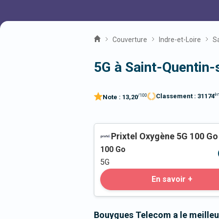
Couverture
Indre-et-Loire
Sa
5G à Saint-Quentin-
è
Classement :
31174
/100
Note :
13,20
Prixtel Oxygène 5G 100 Go
100
Go
5G
En savoir +
Bouygues Telecom a le meilleu