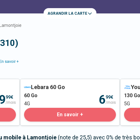
AGRANDIR LA CARTE
Lamontjoie
7310)
En savoir +
Lebara 60 Go
You
60
Go
130
G
9
6
99€
99€
/mois
/mois
4G
5G
En savoir +
au mobile à Lamontjoie
(note de 25,5) avec 0% de très b