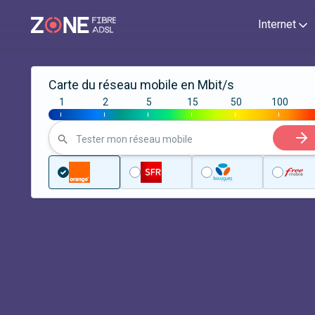
Internet
Carte du réseau mobile en Mbit/s
1
2
5
15
50
100
|
|
|
|
|
|
Tester mon réseau mobile