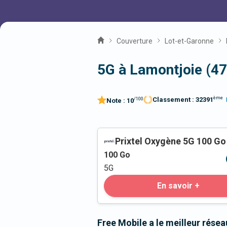
Couverture
Lot-et-Garonne
5G à Lamontjoie (4
ème
Classement :
32391
/100
Note :
10
Prixtel Oxygène 5G 100 Go
100
Go
5G
En savoir +
Free Mobile a le meilleur rése