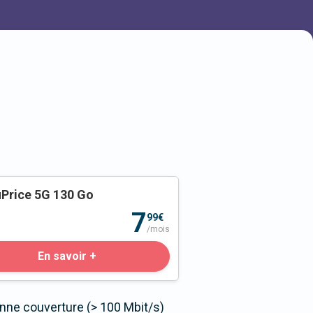
Price 5G 130 Go
o
7
99€
/mois
En savoir +
onne couverture (> 100 Mbit/s)