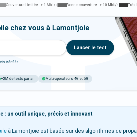
Couverture Limitée : > 1 Mbit/s
Bonne couverture : > 10 Mbit/s
Très 
ile chez vous à Lamontjoie
Lancer le test
vis Vérifiés
+2M de tests par an
Multi-opérateurs 4G et 5G
 : un outil unique, précis et innovant
ile
à Lamontjoie
est basée sur des algorithmes de propag