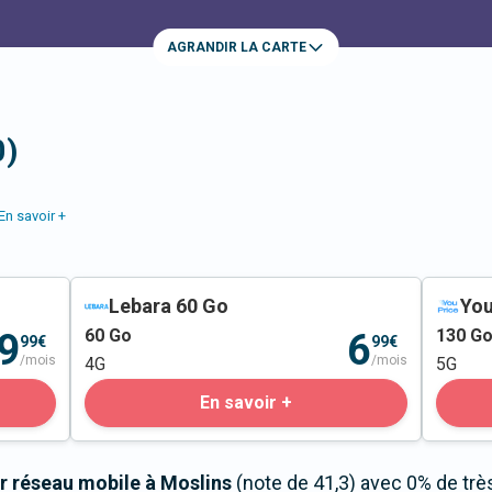
AGRANDIR LA CARTE
0)
En savoir +
Lebara 60 Go
You
60
Go
130
G
9
6
99€
99€
/mois
/mois
4G
5G
En savoir +
r réseau mobile à Moslins
(note de 41,3) avec 0% de trè