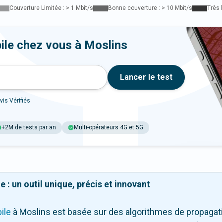
Couverture Limitée : > 1 Mbit/s
Bonne couverture : > 10 Mbit/s
Très 
ile chez vous à Moslins
Lancer le test
vis Vérifiés
+2M de tests par an
Multi-opérateurs 4G et 5G
 : un outil unique, précis et innovant
ile
à Moslins
est basée sur des algorithmes de propagatio