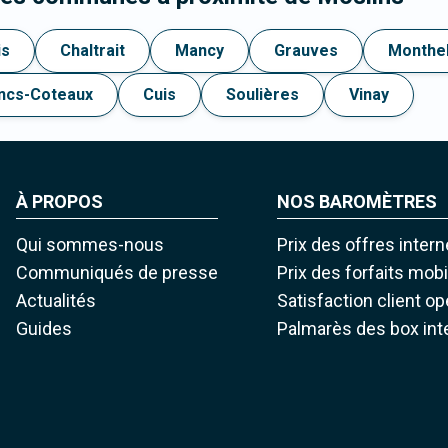
is
Chaltrait
Mancy
Grauves
Monthe
ncs-Coteaux
Cuis
Soulières
Vinay
À PROPOS
NOS BAROMÈTRES
Qui sommes-nous
Prix des offres intern
Communiqués de presse
Prix des forfaits mob
Actualités
Satisfaction client o
Guides
Palmarès des box int