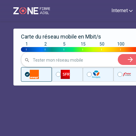
Internet
Carte du réseau mobile en Mbit/s
1
2
5
15
50
100
|
|
|
|
|
|
Tester mon réseau mobile