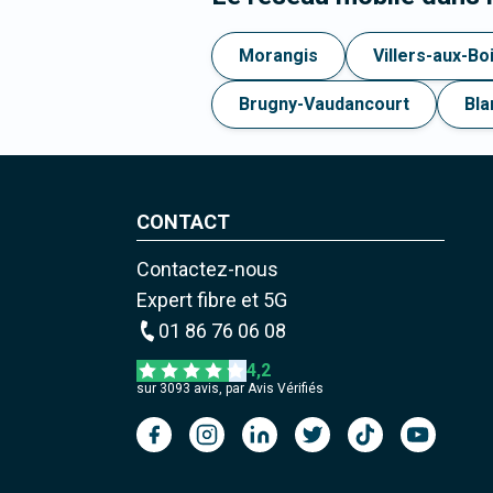
Morangis
Villers-aux-Bo
Brugny-Vaudancourt
Bla
CONTACT
Contactez-nous
Expert fibre et 5G
01 86 76 06 08
4,2
sur
3093
avis, par Avis Vérifiés