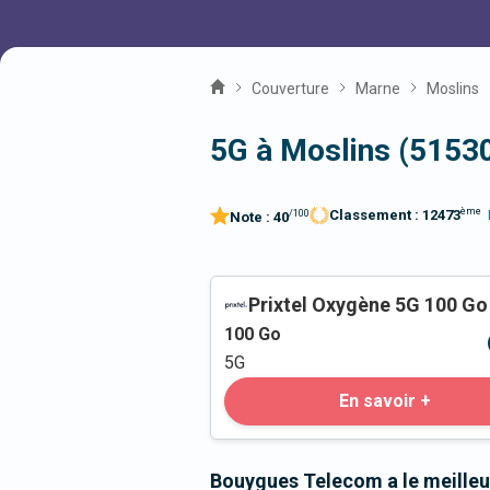
Couverture
Marne
Moslins
5G à Moslins (5153
ème
Classement :
12473
/100
Note :
40
Prixtel Oxygène 5G 100 Go
100
Go
5G
En savoir +
Bouygues Telecom a le meilleu