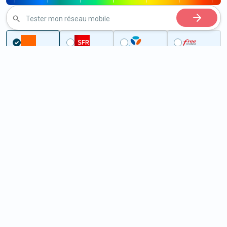
|
|
|
|
|
|
|
Tester mon réseau mobile
...
Meurthe-et-Moselle
Joudreville
5G à Joudreville (54490)
ème
Classement :
21883
En savoir +
/100
Note :
29,10
Prixtel Oxygène 5G 100 Go
100
Go
9
99€
En savoir +
/mois
5G
Lebara 60 Go