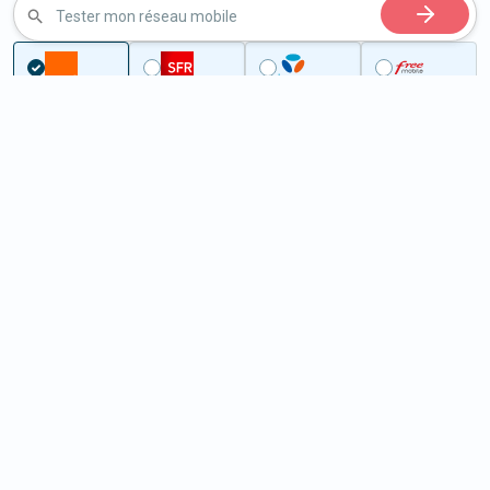
Tester mon réseau mobile
Couverture
Meuse
Dommary-Baroncourt
5G à Dommary-Baroncourt
(55240)
ème
Classement :
19285
En savoir +
/100
Note :
32,30
Prixtel Oxygène 5G 100 Go
100
Go
9
99€
En savoir +
/mois
5G