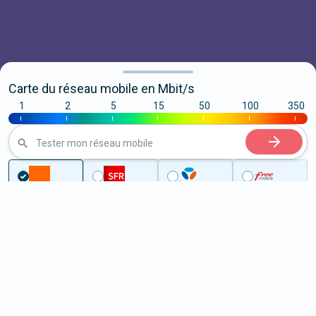
Carte du réseau mobile en Mbit/s
1
2
5
15
50
100
350
|
|
|
|
|
|
|
Tester mon réseau mobile
...
Morbihan
Arradon
5G à Arradon (56610)
ème