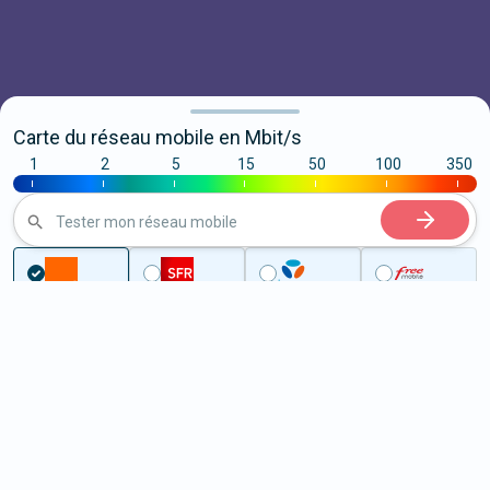
Carte du réseau mobile en Mbit/s
1
2
5
15
50
100
350
|
|
|
|
|
|
|
Tester mon réseau mobile
...
Morbihan
Séné
5G à Séné (56860)
ème