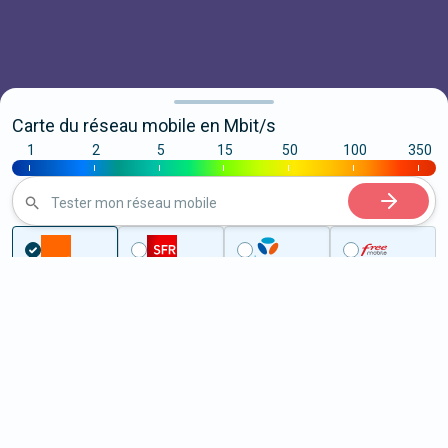
Carte du réseau mobile en Mbit/s
1
2
5
15
50
100
350
|
|
|
|
|
|
|
Tester mon réseau mobile
...
Morbihan
Surzur
5G à Surzur (56450)
ème