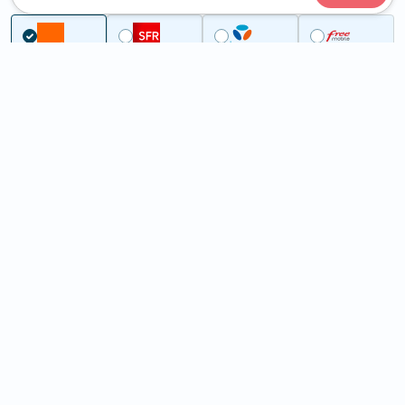
Couverture
Nord
Ochtezeele
5G à Ochtezeele (59670)
ème
Classement :
14612
En savoir +
/100
Note :
37,50
Prixtel Oxygène 5G 100 Go
100
Go
9
99€
En savoir +
/mois
5G
Lebara 60 Go
60
Go
6
99€
En savoir +