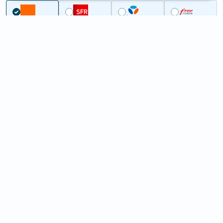
Couverture
Nord
Wemaers-Cappel
5G à Wemaers-Cappel (59670)
ème
Classement :
10578
En savoir +
/100
Note :
42,20
Prixtel Oxygène 5G 100 Go
100
Go
9
99€
En savoir +
/mois
5G
Lebara 60 Go
60
Go
6
99€
En savoir +
/mois
4G