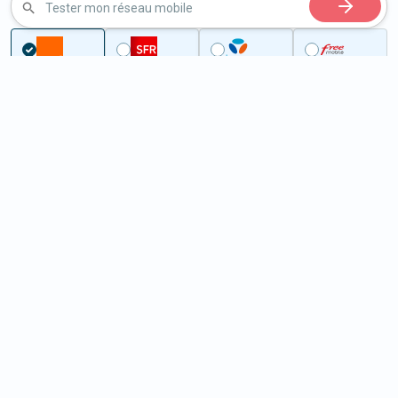
Tester mon réseau mobile
Couverture
Orne
Aubusson
5G à Aubusson (61100)
ème
Classement :
5990
En savoir +
/100
Note :
48,90
Prixtel Oxygène 5G 100 Go
100
Go
9
99€
En savoir +
/mois
5G
Lebara 60 Go
60
Go