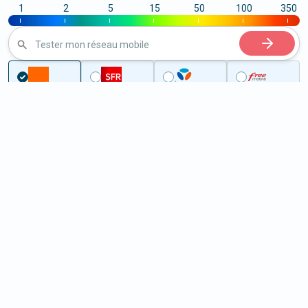
1
2
5
15
50
100
350
|
|
|
|
|
|
|
Tester mon réseau mobile
Couverture
Orne
Cerisy-Belle-Étoile
5G à Cerisy-Belle-Étoile (61100)
ème
Classement :
29307
En savoir +
/100
Note :
17,60
Prixtel Oxygène 5G 100 Go
100
Go
9
99€
En savoir +
/mois
5G