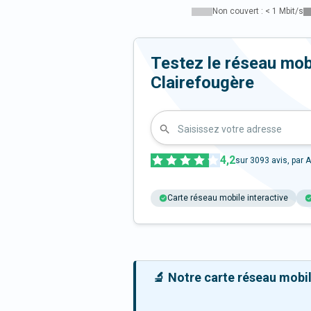
Non couvert : < 1 Mbit/s
Testez le réseau mob
Clairefougère
Saisissez votre adresse
4,2
sur
3093
avis, par A
Carte réseau mobile interactive
🔬 Notre carte réseau mobile