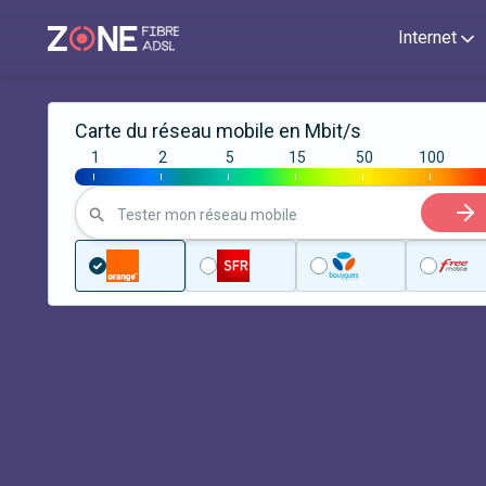
Internet
Carte du réseau mobile en Mbit/s
1
2
5
15
50
100
|
|
|
|
|
|
Tester mon réseau mobile