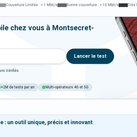
Couverture Limitée : > 1 Mbit/s
Bonne couverture : > 10 Mbit/s
Très 
ile chez vous à Montsecret-
Lancer le test
vis Vérifiés
+2M de tests par an
Multi-opérateurs 4G et 5G
 : un outil unique, précis et innovant