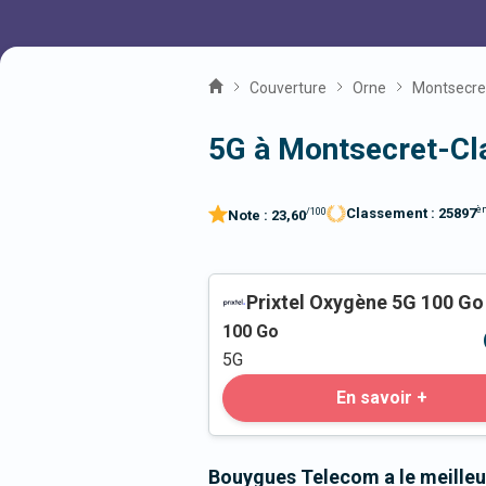
Couverture
Orne
Montsecre
5G à Montsecret-Cl
è
Classement :
25897
/100
Note :
23,60
Prixtel Oxygène 5G 100 Go
100
Go
5G
En savoir +
Bouygues Telecom a le meilleu