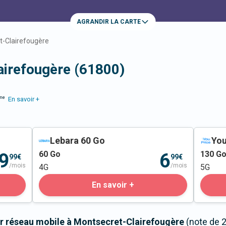
AGRANDIR LA CARTE
t-Clairefougère
airefougère (61800)
me
En savoir +
Lebara 60 Go
You
60
Go
130
G
9
6
99€
99€
/mois
/mois
4G
5G
En savoir +
r réseau mobile à Montsecret-Clairefougère
(note de 2