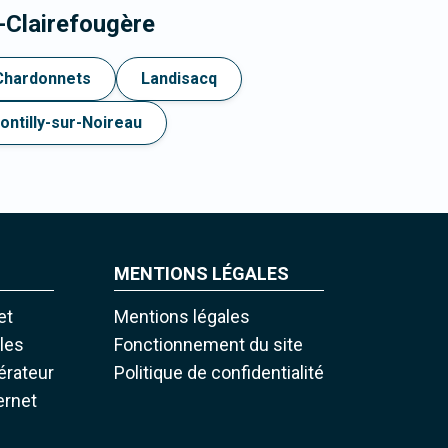
-Clairefougère
-Chardonnets
Landisacq
ontilly-sur-Noireau
MENTIONS LÉGALES
et
Mentions légales
iles
Fonctionnement du site
pérateur
Politique de confidentialité
ernet