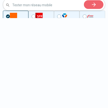
Tester mon réseau mobile
Couverture
Orne
Guerquesalles
5G à Guerquesalles (61120)
ème
Classement :
11105
En savoir +
/100
Note :
41,60
Prixtel Oxygène 5G 100 Go
100
Go
9
99€
En savoir +
/mois
5G
Lebara 60 Go