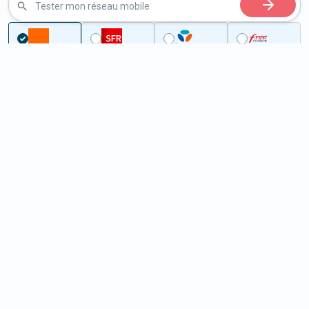
Tester mon réseau mobile
Couverture
Orne
Roiville
5G à Roiville (61120)
ème
Classement :
30352
En savoir +
/100
Note :
15,30
Prixtel Oxygène 5G 100 Go
100
Go
9
99€
En savoir +
/mois
5G
Lebara 60 Go
60
Go