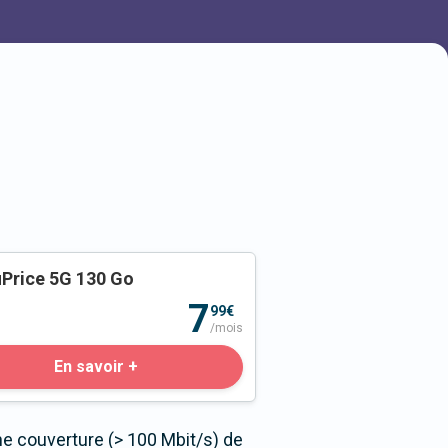
Price 5G 130 Go
o
7
99€
/mois
En savoir +
ne couverture (> 100 Mbit/s) de