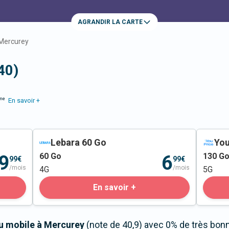
AGRANDIR LA CARTE
Mercurey
40)
me
En savoir +
Lebara 60 Go
You
60
Go
130
G
9
6
99€
99€
/mois
/mois
4G
5G
En savoir +
au mobile à Mercurey
(note de 40,9) avec 0% de très bon