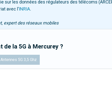
puie sur les données des régulateurs des télécoms (ARCE
iat avec l
’
INRIA
.
nt, expert des réseaux mobiles
t de la 5G
à Mercurey
?
Antennes 5G 3,5 Ghz