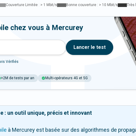
Couverture Limitée : > 1 Mbit/s
Bonne couverture : > 10 Mbit/s
Très 
ile chez vous à Mercurey
Lancer le test
vis Vérifiés
+2M de tests par an
Multi-opérateurs 4G et 5G
 : un outil unique, précis et innovant
ile
à Mercurey
est basée sur des algorithmes de propagat