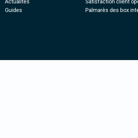
Actualités
Satisfaction client o
Guides
Palmarès des box int