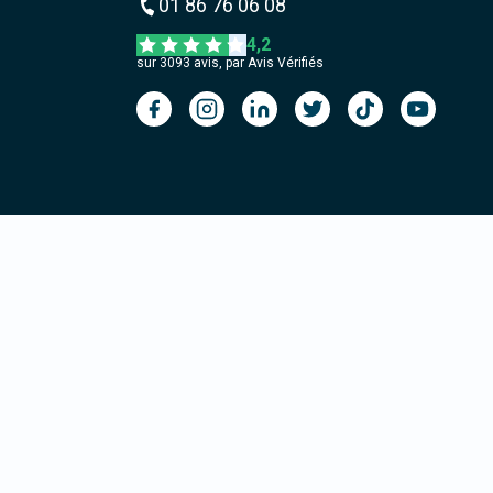
01 86 76 06 08
4,2
sur
3093
avis, par Avis Vérifiés