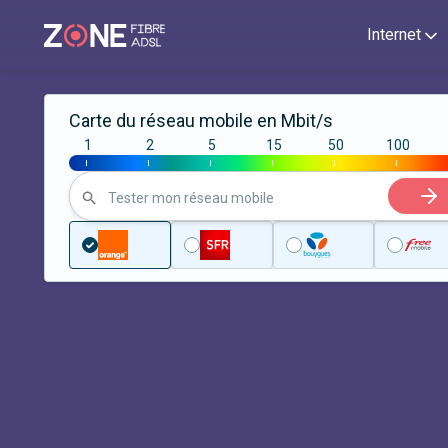
Internet
Carte du réseau mobile en Mbit/s
1
2
5
15
50
100
|
|
|
|
|
|
Tester mon réseau mobile