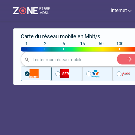
Internet
Carte du réseau mobile en Mbit/s
1
2
5
15
50
100
|
|
|
|
|
|
Tester mon réseau mobile