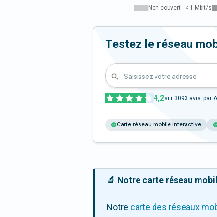
Non couvert : < 1 Mbit/s
Testez le réseau mob
Saisissez votre adresse
4,2
sur
3093
avis, par A
Carte réseau mobile interactive
🔬 Notre carte réseau mobile
Notre
carte des réseaux mob