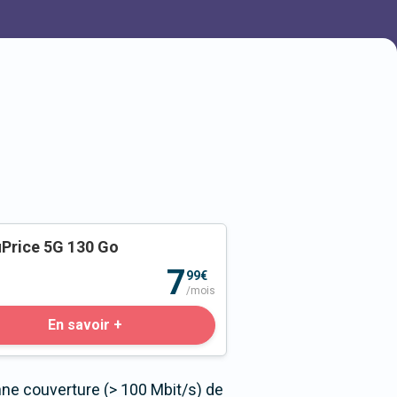
Price 5G 130 Go
o
7
99€
/mois
En savoir +
nne couverture (> 100 Mbit/s) de