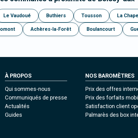
Le Vaudoué
Buthiers
Tousson
La Chape
romont
Achères-la-Forêt
Boulancourt
Gue
À PROPOS
NOS BAROMÈTRES
Qui sommes-nous
Prix des offres intern
Communiqués de presse
Prix des forfaits mob
Actualités
Satisfaction client o
Guides
Palmarès des box int