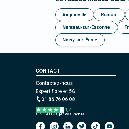
Amponville
Rumont
Nanteau-sur-Essonne
F
Noisy-sur-École
CONTACT
Contactez-nous
Expert fibre et 5G
01 86 76 06 08
4,2
sur
3093
avis, par Avis Vérifiés