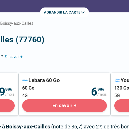
AGRANDIR LA CARTE
Boissy-aux-Cailles
lles (77760)
me
En savoir +
Lebara 60 Go
You
60
Go
130
G
9
6
99€
99€
/mois
/mois
4G
5G
En savoir +
e à Boissy-aux-Cailles
(note de 36,7) avec 2% de très bo