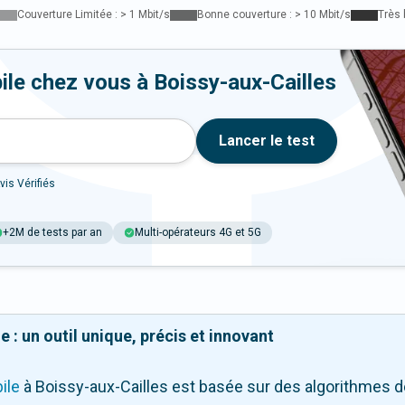
Couverture Limitée : > 1 Mbit/s
Bonne couverture : > 10 Mbit/s
Très 
ile chez vous à Boissy-aux-Cailles
Lancer le test
vis Vérifiés
+2M de tests par an
Multi-opérateurs 4G et 5G
 : un outil unique, précis et innovant
ile
à Boissy-aux-Cailles
est basée sur des algorithmes d