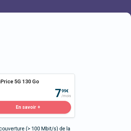
Price 5G 130 Go
o
7
99€
/mois
En savoir +
couverture (> 100 Mbit/s) de la