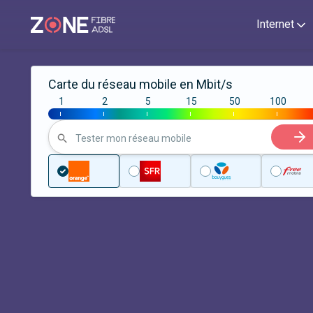
Internet
Carte du réseau mobile en Mbit/s
1
2
5
15
50
100
|
|
|
|
|
|
Tester mon réseau mobile