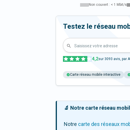
Non couvert : < 1 Mbit/s
Testez le réseau mob
Saisissez votre adresse
4,2
sur
3093
avis, par A
Carte réseau mobile interactive
🔬 Notre carte réseau mobile
Notre
carte des réseaux mob