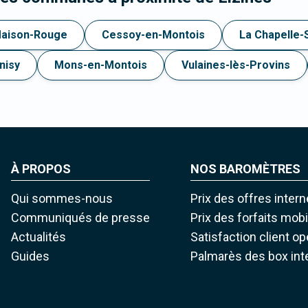
aison-Rouge
Cessoy-en-Montois
La Chapelle-
nisy
Mons-en-Montois
Vulaines-lès-Provins
À PROPOS
NOS BAROMÈTRES
Qui sommes-nous
Prix des offres intern
Communiqués de presse
Prix des forfaits mob
Actualités
Satisfaction client o
Guides
Palmarès des box int