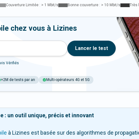
Couverture Limitée : > 1 Mbit/s
Bonne couverture : > 10 Mbit/s
Très 
ile chez vous à Lizines
Lancer le test
vis Vérifiés
+2M de tests par an
Multi-opérateurs 4G et 5G
 : un outil unique, précis et innovant
ile
à Lizines
est basée sur des algorithmes de propagation