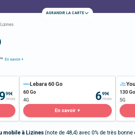
AGRANDIR LA CARTE
Lizines
)
me
En savoir +
Lebara 60 Go
You
60
Go
130
G
9
6
99€
99€
/mois
/mois
4G
5G
En savoir +
u mobile à Lizines
(note de 48,4) avec 0% de très bonne 