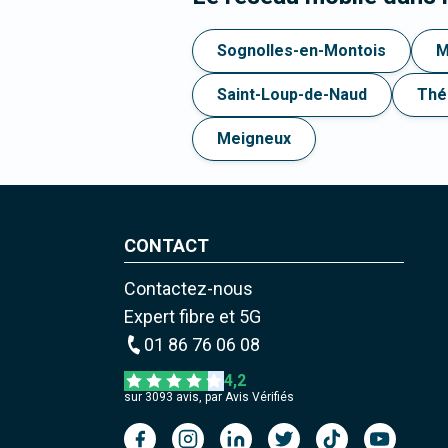
Sognolles-en-Montois
M
Saint-Loup-de-Naud
Thé
Meigneux
CONTACT
Contactez-nous
Expert fibre et 5G
01 86 76 06 08
4,2
sur
3093
avis, par Avis Vérifiés