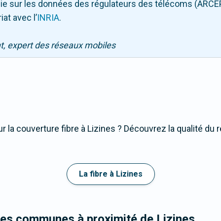
puie sur les données des régulateurs des télécoms (ARCE
iat avec l
’
INRIA
.
nt, expert des réseaux mobiles
 la couverture fibre à Lizines ? Découvrez la qualité du r
La fibre à Lizines
les communes à proximité de Lizines