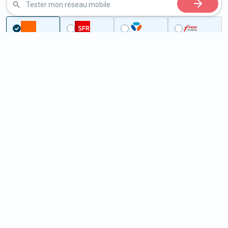
Tester mon réseau mobile
...
Seine-et-Marne
Vanvillé
5G à Vanvillé (77370)
ème
Classement :
11078
En savoir +
/100
Note :
41,60
Prixtel Oxygène 5G 100 Go
100
Go
9
99€
En savoir +
/mois
5G
Lebara 60 Go
60
Go