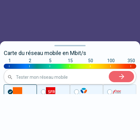
Carte du réseau mobile en Mbit/s
1
2
5
15
50
100
350
|
|
|
|
|
|
|
Tester mon réseau mobile
...
Tarn-et-Garonne
Espinas
5G à Espinas (82160)