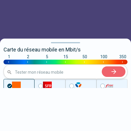
Carte du réseau mobile en Mbit/s
1
2
5
15
50
100
350
|
|
|
|
|
|
|
Tester mon réseau mobile
...
Tarn-et-Garonne
Caylus
5G à Caylus (82160)