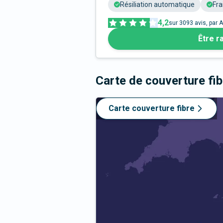
Résiliation automatique
Fra
4,2
sur
3093
avis, par A
Être r
Carte de couverture fi
Carte couverture fibre