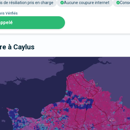
is de résiliation pris en charge
Aucune coupure internet
Conse
vis Vérifiés
appelé
bre
à Caylus