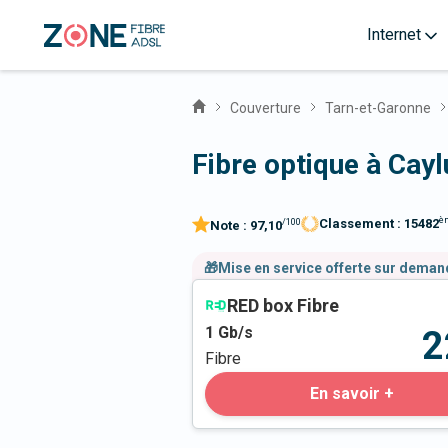
Internet
Couverture
Tarn-et-Garonne
Fibre optique à Cay
è
Classement :
15482
/100
Note :
97,10
🎁Mise en service offerte sur dema
RED box Fibre
1
Gb/s
2
Fibre
En savoir +