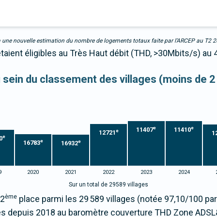
due à une nouvelle estimation du nombre de logements totaux faite par l’ARCEP au T2 
taient éligibles au Très Haut débit (THD, >30Mbits/s) au
au sein du classement des villages (moins de 2
e
e
11407
11410
e
12721
1
e
0
e
e
16783
16932
9
2020
2021
2022
2023
2024
Sur un total de 29589 villages
ème
82
place parmi les 29 589 villages (notée 97,10/100 p
s depuis 2018 au baromètre couverture THD Zone ADSL&