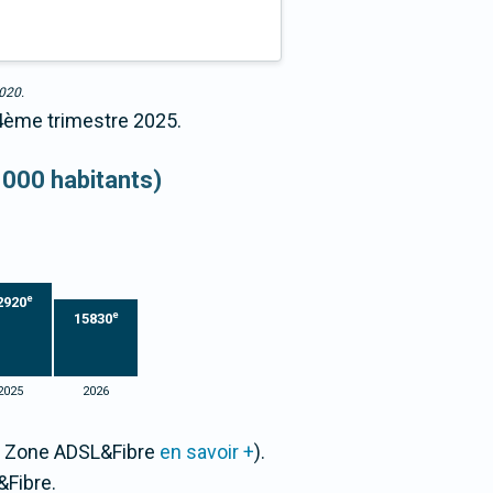
2020.
 4ème trimestre 2025.
 000 habitants)
e
2920
e
15830
2025
2026
ar Zone ADSL&Fibre
en savoir +
).
Fibre.