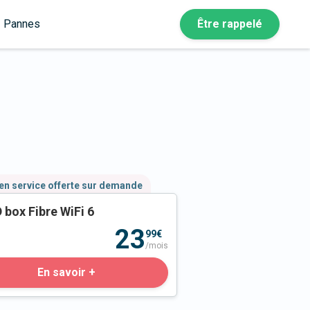
Pannes
Être rappelé
en service offerte sur demande
 box Fibre WiFi 6
23
99€
/mois
En savoir +