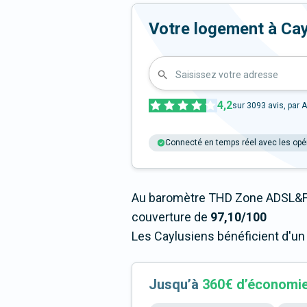
Votre logement à Caylu
Saisissez votre adresse
4,2
sur
3093
avis, par A
Connecté en temps réel avec les opé
Au baromètre THD Zone ADSL&Fi
couverture de
97,10/100
Les Caylusiens bénéficient d'un
Jusqu’à
360€ d’économi