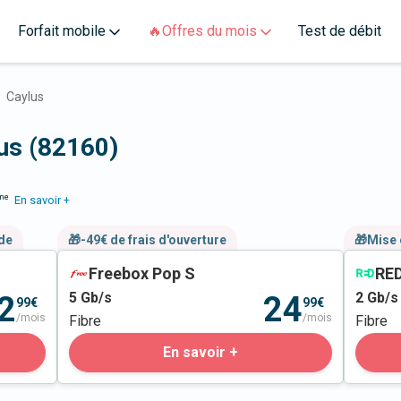
Forfait mobile
🔥Offres du mois
Test de débit
Caylus
lus (82160)
me
En savoir +
nde
🎁-49€ de frais d'ouverture
🎁Mise 
Freebox Pop S
RED
5
Gb/s
2
Gb/s
2
24
99€
99€
/mois
/mois
Fibre
Fibre
En savoir +