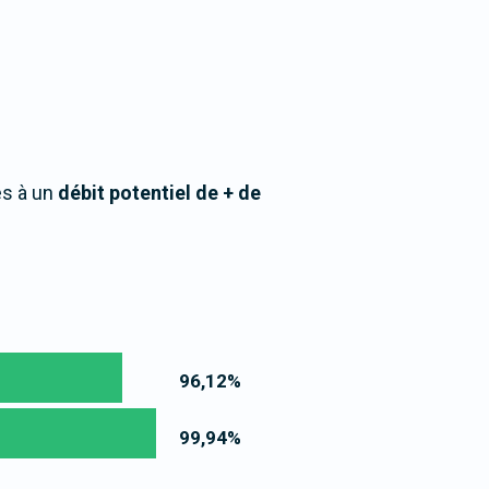
ès à un
débit potentiel de + de
96,12
%
99,94
%