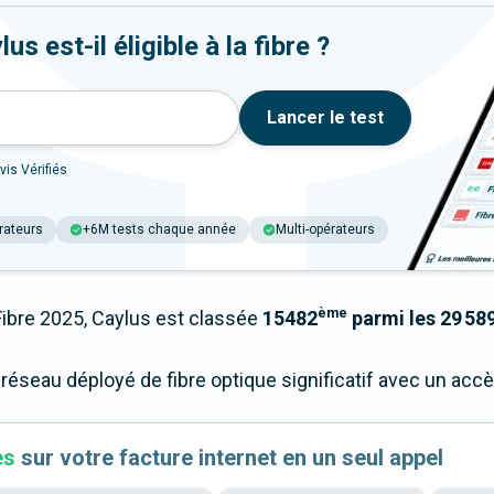
s est-il éligible à la fibre ?
Lancer le test
vis Vérifiés
rateurs
+6M tests chaque année
Multi-opérateurs
ème
bre 2025, Caylus est classée
15482
parmi les 29 589
 réseau déployé de fibre optique significatif avec un ac
es
sur votre facture internet en un seul appel