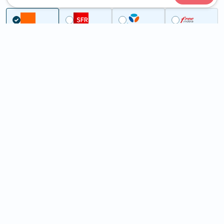
...
Tarn-et-Garonne
Puylaroque
5G à Puylaroque (82240)
ème
Classement :
32327
En savoir +
/100
Note :
10,20
Prixtel Oxygène 5G 100 Go
100
Go
9
99€
En savoir +
/mois
5G
Lebara 60 Go
60
Go
6
99€
En savoir +