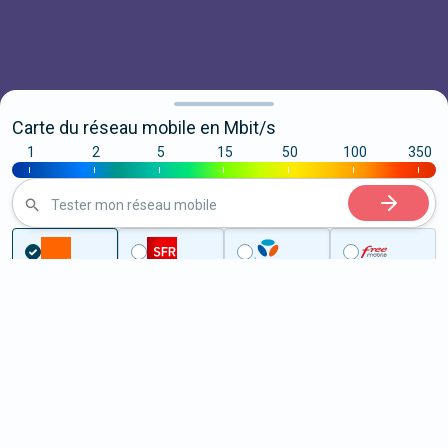
Carte du réseau mobile en Mbit/s
1
2
5
15
50
100
350
|
|
|
|
|
|
|
Tester mon réseau mobile
Couverture
Vendée
Saint-Avaugourd-des-Landes
5G à Saint-Avaugourd-des-
Landes (85540)