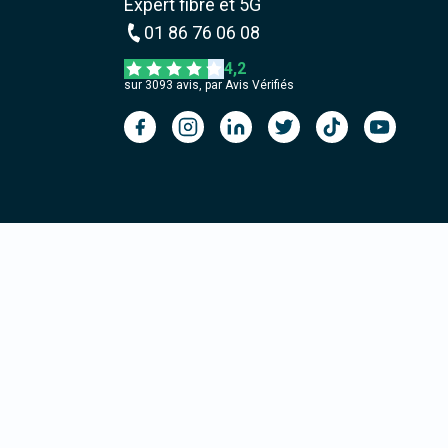
Expert fibre et 5G
01 86 76 06 08
4,2
sur
3093
avis, par Avis Vérifiés