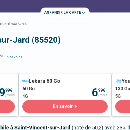
AGRANDIR LA CARTE
incent-sur-Jard
sur-Jard (85520)
me
En savoir +
Lebara 60 Go
You
60
Go
130
G
9
6
99€
99€
/mois
/mois
4G
5G
En savoir +
bile à Saint-Vincent-sur-Jard
(note de 50,2) avec 23% d