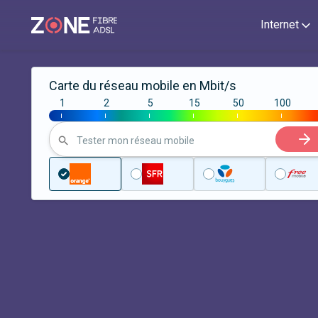
Internet
Carte du réseau mobile en Mbit/s
1
2
5
15
50
100
|
|
|
|
|
|
Tester mon réseau mobile