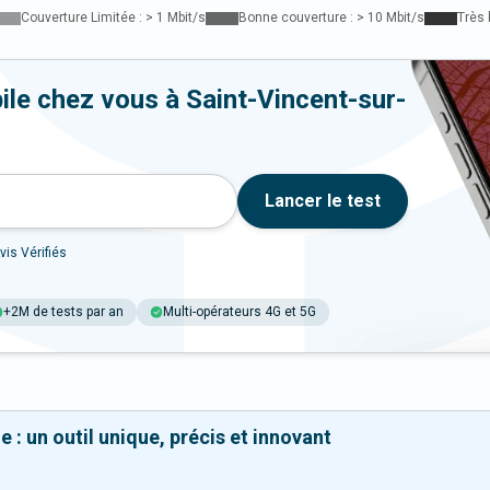
Couverture Limitée : > 1 Mbit/s
Bonne couverture : > 10 Mbit/s
Très 
ile chez vous à Saint-Vincent-sur-
Lancer le test
vis Vérifiés
+2M de tests par an
Multi-opérateurs 4G et 5G
 : un outil unique, précis et innovant