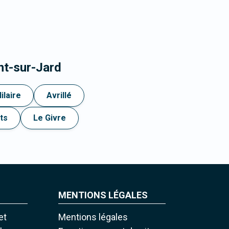
nt-sur-Jard
ilaire
Avrillé
ts
Le Givre
MENTIONS LÉGALES
et
Mentions légales