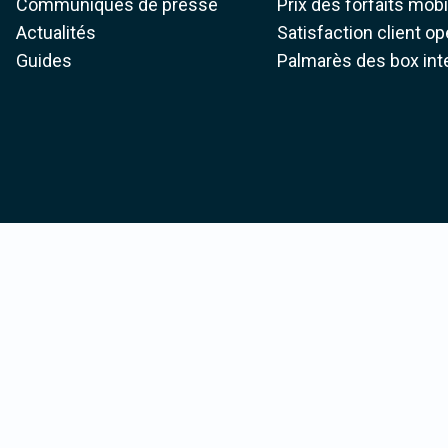
Communiqués de presse
Prix des forfaits mob
Actualités
Satisfaction client o
Guides
Palmarès des box int