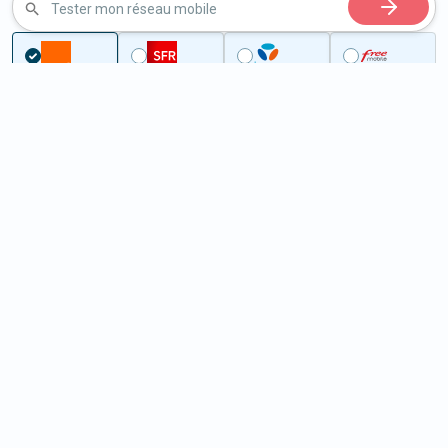
Tester mon réseau mobile
Couverture
Yonne
Magny
5G à Magny (89200)
ème
Classement :
22987
En savoir +
/100
Note :
27,80
Prixtel Oxygène 5G 100 Go
100
Go
9
99€
En savoir +
/mois
5G
Lebara 60 Go
60
Go