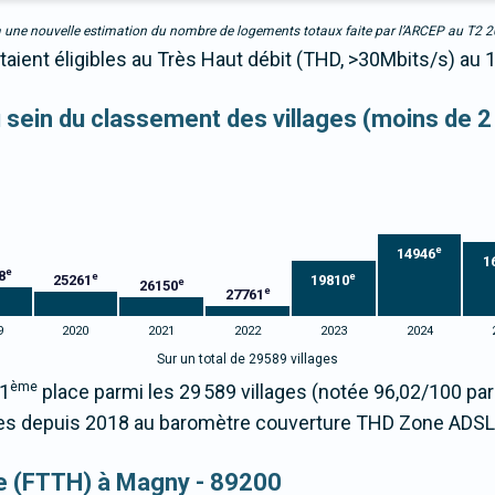
due à une nouvelle estimation du nombre de logements totaux faite par l’ARCEP au T2 
aient éligibles au Très Haut débit (THD, >30Mbits/s) au 
au sein du classement des villages (moins de 2
e
14946
1
e
8
e
e
25261
19810
e
26150
e
27761
9
2020
2021
2022
2023
2024
Sur un total de 29589 villages
ème
91
place parmi les 29 589 villages (notée 96,02/100 p
s depuis 2018 au baromètre couverture THD Zone ADSL
que (FTTH) à Magny - 89200