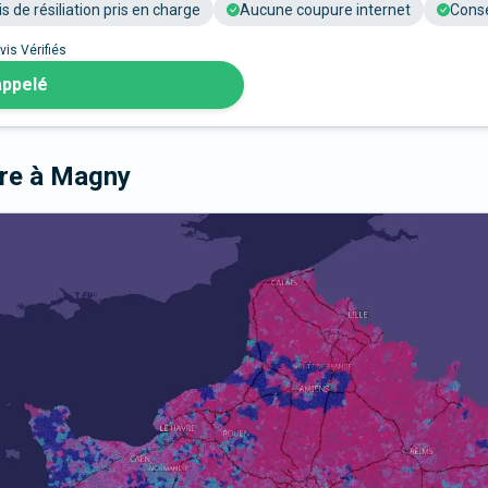
is de résiliation pris en charge
Aucune coupure internet
Conse
vis Vérifiés
appelé
bre
à Magny