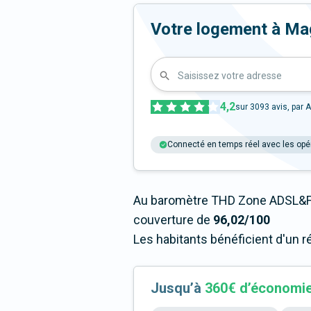
Votre logement à Magny
Saisissez votre adresse
4,2
sur
3093
avis, par A
Connecté en temps réel avec les opé
Au baromètre THD Zone ADSL&Fi
couverture de
96,02/100
Les habitants bénéficient d'un r
Jusqu’à
360€ d’économi