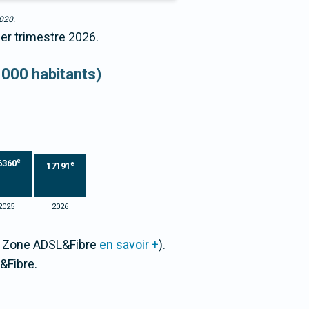
2020.
1er trimestre 2026.
 000 habitants)
e
6360
e
17191
2025
2026
ar Zone ADSL&Fibre
en savoir +
).
&Fibre.