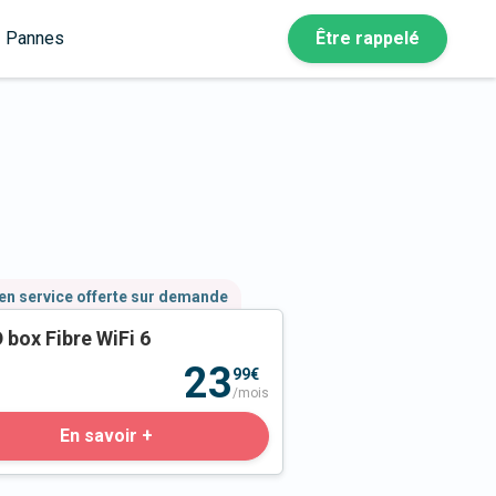
Pannes
Être rappelé
en service offerte sur demande
 box Fibre WiFi 6
23
99€
/mois
En savoir +