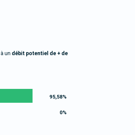
 à un
débit potentiel de + de
95,58
%
0
%