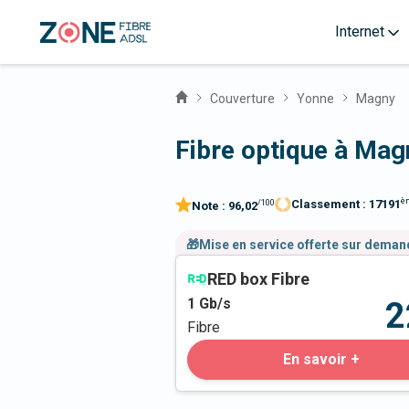
Internet
Couverture
Yonne
Magny
Fibre optique à Mag
è
Classement :
17191
/100
Note :
96,02
🎁Mise en service offerte sur dema
RED box Fibre
1
Gb/s
2
Fibre
En savoir +