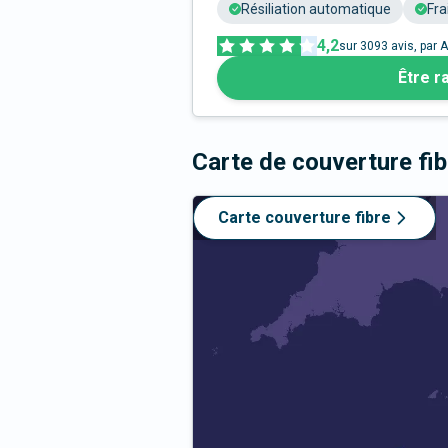
Résiliation automatique
Fra
4,2
sur
3093
avis, par A
Être r
Carte de couverture fi
Carte couverture fibre