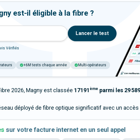
 est-il éligible à la fibre ?
Lancer le test
vis Vérifiés
rateurs
+6M tests chaque année
Multi-opérateurs
ème
bre 2026, Magny est classée
17191
parmi les 29 589
éseau déployé de fibre optique significatif avec un accè
es
sur votre facture internet en un seul appel