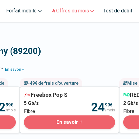
Forfait mobile
🔥Offres du mois
Test de débit
ny (89200)
me
En savoir +
nde
🎁-49€ de frais d'ouverture
🎁Mise 
Freebox Pop S
RED
5
Gb/s
2
Gb/s
2
24
99€
99€
/mois
/mois
Fibre
Fibre
En savoir +