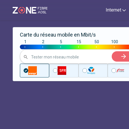
Internet
Carte du réseau mobile en Mbit/s
1
2
5
15
50
100
|
|
|
|
|
|
Tester mon réseau mobile