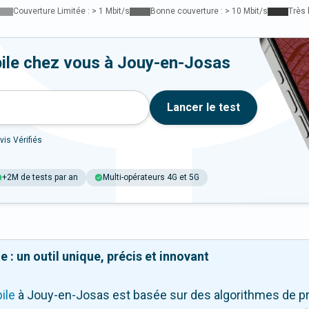
Couverture Limitée : > 1 Mbit/s
Bonne couverture : > 10 Mbit/s
Très 
ile chez vous à Jouy-en-Josas
Lancer le test
vis Vérifiés
+2M de tests par an
Multi-opérateurs 4G et 5G
 : un outil unique, précis et innovant
ile
à Jouy-en-Josas
est basée sur des algorithmes de pr