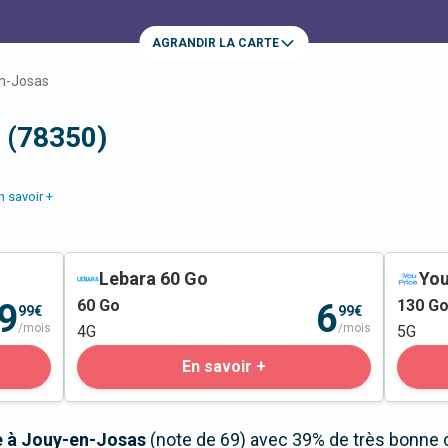
AGRANDIR LA CARTE
n-Josas
 (78350)
n savoir +
Lebara 60 Go
You
60
Go
130
G
9
6
99€
99€
/mois
/mois
4G
5G
En savoir +
le à Jouy-en-Josas
(note de 69) avec 39% de très bonne c