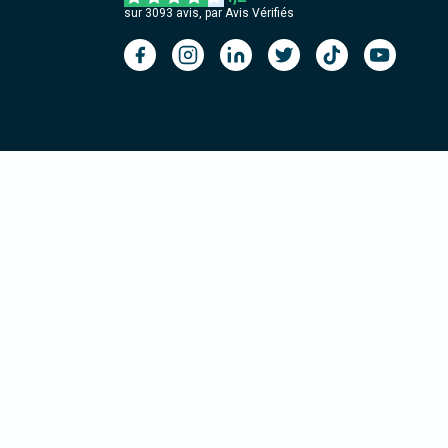
sur
3093
avis, par Avis Vérifiés