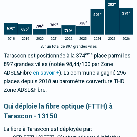
e
202
e
374
e
401
e
738
e
769
e
796
e
670
e
686
e
719
2018
2019
2020
2021
2022
2023
2024
2025
2026
Sur un total de 897 grandes villes
ème
Tarascon est positionnée à la 374
place parmi les
897 grandes villes (notée 98,44/100 par Zone
ADSL&Fibre
en savoir +
). La commune a gagné 296
places depuis 2018 au baromètre couverture THD
Zone ADSL&Fibre.
Qui déploie la fibre optique (FTTH) à
Tarascon - 13150
La fibre
à Tarascon
est déployée par: