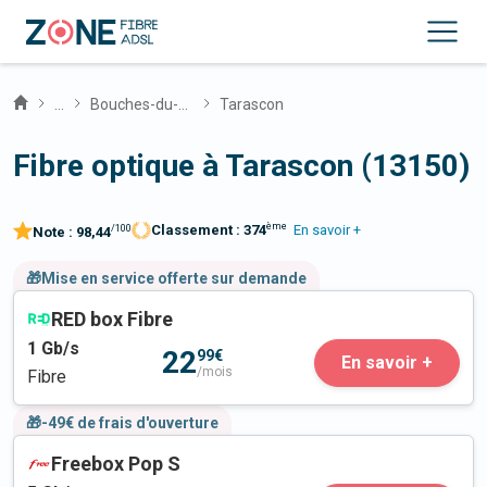
...
Bouches-du-Rhône
Tarascon
Fibre optique à Tarascon (13150)
ème
Classement :
374
En savoir +
/100
Note :
98,44
🎁Mise en service offerte sur demande
RED box Fibre
1
Gb/s
22
99€
En savoir +
/mois
Fibre
🎁-49€ de frais d'ouverture
Freebox Pop S