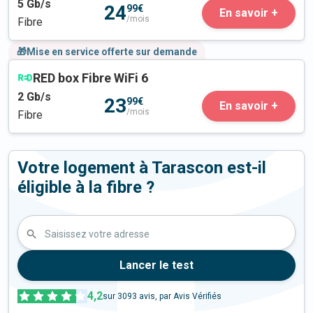
5
Gb/s
24
99€
En savoir +
/mois
Fibre
🎁Mise en service offerte sur demande
RED box Fibre WiFi 6
2
Gb/s
23
99€
En savoir +
/mois
Fibre
Votre logement à Tarascon est-il
éligible à la fibre ?
Saisissez votre adresse
Lancer le test
4,2
sur
3093
avis, par Avis Vérifiés