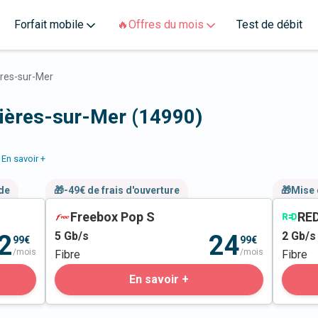
Forfait mobile
🔥Offres du mois
Test de débit
res-sur-Mer
nières-sur-Mer (14990)
En savoir +
nde
🎁-49€ de frais d'ouverture
🎁Mise 
Freebox Pop S
RED
5
Gb/s
2
Gb/s
2
24
99€
99€
/mois
/mois
Fibre
Fibre
En savoir +