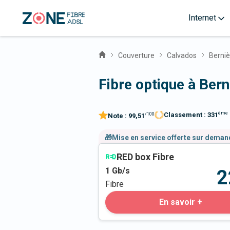
Internet
Couverture
Calvados
Berniè
Fibre optique à Ber
ème
Classement :
331
/100
Note :
99,51
🎁Mise en service offerte sur dema
RED box Fibre
1
Gb/s
2
Fibre
En savoir +