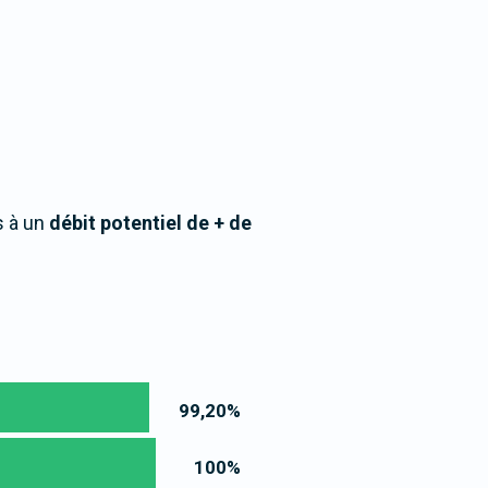
s à un
débit potentiel de + de
99,20
%
100
%