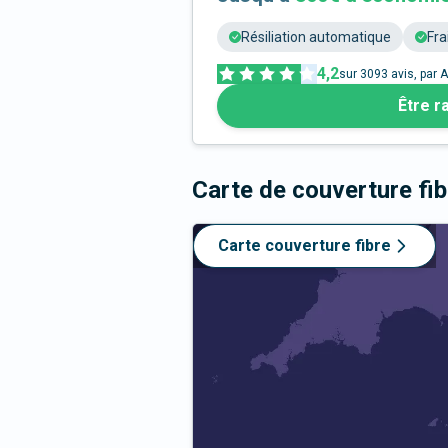
Résiliation automatique
Fra
4,2
sur
3093
avis, par A
Être r
Carte de couverture fi
Carte couverture fibre