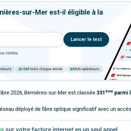
ières-sur-Mer est-il éligible à la
Lancer le test
vis Vérifiés
rateurs
+6M tests chaque année
Multi-opérateurs
ème
bre 2026, Bernières-sur-Mer est classée
331
parmi l
réseau déployé de fibre optique significatif avec un acc
es
sur votre facture internet en un seul appel