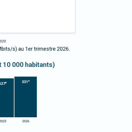
2020.
bits/s) au 1er trimestre 2026.
et 10 000 habitants)
e
331
e
527
2025
2026