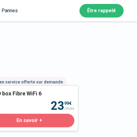
Pannes
Être rappelé
en service offerte sur demande
 box Fibre WiFi 6
23
99€
/mois
En savoir +