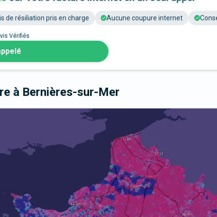
is de résiliation pris en charge
Aucune coupure internet
Conse
vis Vérifiés
appelé
bre
à Bernières-sur-Mer