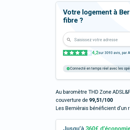
Votre logement à Bern
fibre ?
Saisissez votre adresse
4,2
sur
3093
avis, par A
Connecté en temps réel avec les opé
Au baromètre THD Zone ADSL&Fi
couverture de
99,51/100
Les Bernièrais bénéficient d'un 
Jusqu’à
360€ d’économi