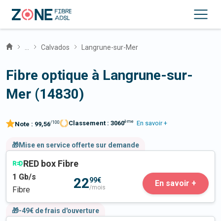
...
Calvados
Langrune-sur-Mer
Fibre optique à Langrune-sur-
Mer (14830)
ème
Classement :
3060
En savoir +
/100
Note :
99,56
🎁Mise en service offerte sur demande
RED box Fibre
1
Gb/s
22
99€
En savoir +
/mois
Fibre
🎁-49€ de frais d'ouverture