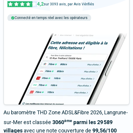
4,2
sur
3093
avis, par Avis Vérifiés
Connecté en temps réel avec les opérateurs
+6M tests chaque année
Multi-opérateurs
Au baromètre THD Zone ADSL&Fibre 2026, Langrune-
ème
sur-Mer est classée
3060
parmi les 29 589
villages
avec une note couverture de
99,56/100