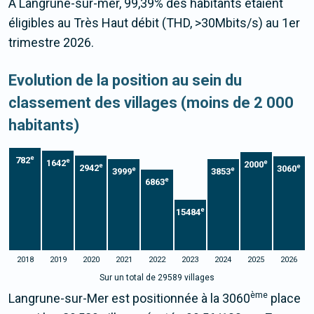
À Langrune-sur-mer, 99,39% des habitants étaient
éligibles au Très Haut débit (THD, >30Mbits/s) au 1er
trimestre 2026.
Evolution de la position au sein du
classement des villages (moins de 2 000
habitants)
e
782
e
1642
e
2000
e
e
2942
3060
e
e
3999
3853
e
6863
e
15484
2018
2019
2020
2021
2022
2023
2024
2025
2026
Sur un total de 29589 villages
ème
Langrune-sur-Mer est positionnée à la 3060
place