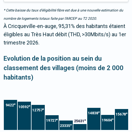
* Cette baisse du taux d’éligibilité fibre est due à une nouvelle estimation du
nombre de logements totaux faite par l’ARCEP au T2 2020.
À Cricqueville-en-auge, 95,31% des habitants étaient
éligibles au Très Haut débit (THD, >30Mbits/s) au 1er
trimestre 2026.
Evolution de la position au sein du
classement des villages (moins de 2 000
habitants)
e
9422
e
10592
e
12757
e
14838
e
15678
e
e
19604
19727
e
25631
e
23335