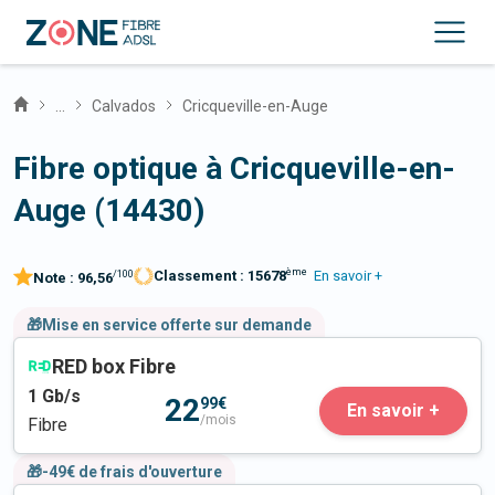
...
Calvados
Cricqueville-en-Auge
Fibre optique à Cricqueville-en-
Auge (14430)
ème
Classement :
15678
En savoir +
/100
Note :
96,56
🎁Mise en service offerte sur demande
RED box Fibre
1
Gb/s
22
99€
En savoir +
/mois
Fibre
🎁-49€ de frais d'ouverture