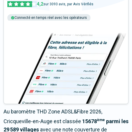
4,2
sur
3093
avis, par Avis Vérifiés
Connecté en temps réel avec les opérateurs
+6M tests chaque année
Multi-opérateurs
Au baromètre THD Zone ADSL&Fibre 2026,
ème
Cricqueville-en-Auge est classée
15678
parmi les
29 589 villages
avec une note couverture de