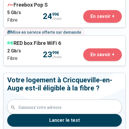
Freebox Pop S
5
Gb/s
24
99€
En savoir +
/mois
Fibre
🎁Mise en service offerte sur demande
RED box Fibre WiFi 6
2
Gb/s
23
99€
En savoir +
/mois
Fibre
Votre logement à Cricqueville-en-
Auge est-il éligible à la fibre ?
Saisissez votre adresse
Lancer le test