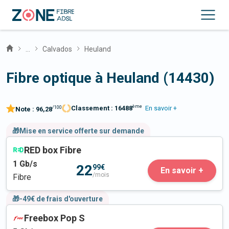
...
Calvados
Heuland
Fibre optique à Heuland (14430)
ème
Classement :
16488
En savoir +
/100
Note :
96,28
🎁Mise en service offerte sur demande
RED box Fibre
1
Gb/s
22
99€
En savoir +
/mois
Fibre
🎁-49€ de frais d'ouverture
Freebox Pop S