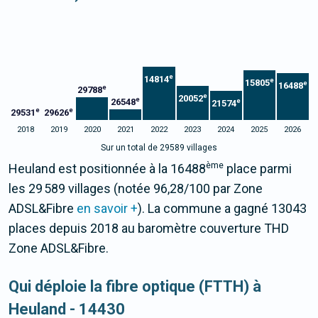
e
14814
e
15805
e
16488
e
29788
e
20052
e
26548
e
21574
e
e
29531
29626
2018
2019
2020
2021
2022
2023
2024
2025
2026
Sur un total de 29589 villages
ème
Heuland est positionnée à la 16488
place parmi
les 29 589 villages (notée 96,28/100 par Zone
ADSL&Fibre
en savoir +
). La commune a gagné 13043
places depuis 2018 au baromètre couverture THD
Zone ADSL&Fibre.
Qui déploie la fibre optique (FTTH) à
Heuland - 14430