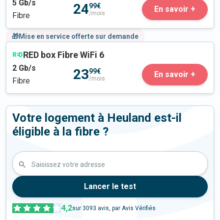
5
Gb/s
24
99€
En savoir +
/mois
Fibre
🎁Mise en service offerte sur demande
RED box Fibre WiFi 6
2
Gb/s
23
99€
En savoir +
/mois
Fibre
Votre logement à Heuland est-il
éligible à la fibre ?
Saisissez votre adresse
Lancer le test
4,2
sur
3093
avis, par Avis Vérifiés