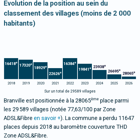
Evolution de la position au sein du
classement des villages (moins de 2 000
habitants)
e
e
16418
16384
e
17320
e
23938
e
18929
e
19841
e
26695
e
e
28065
22626
2018
2019
2020
2021
2022
2023
2024
2025
2026
Sur un total de 29589 villages
ème
Branville est positionnée à la 28065
place parmi
les 29 589 villages (notée 77,63/100 par Zone
ADSL&Fibre
en savoir +
). La commune a perdu 11647
places depuis 2018 au baromètre couverture THD
Zone ADSL&Fibre.