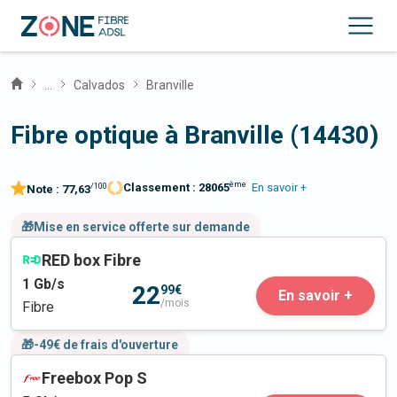
...
Calvados
Branville
Fibre optique à Branville (14430)
ème
Classement :
28065
En savoir +
/100
Note :
77,63
🎁Mise en service offerte sur demande
RED box Fibre
1
Gb/s
22
99€
En savoir +
/mois
Fibre
🎁-49€ de frais d'ouverture
Freebox Pop S