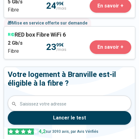
5
Gb/s
24
99€
En savoir +
/mois
Fibre
🎁Mise en service offerte sur demande
RED box Fibre WiFi 6
2
Gb/s
23
99€
En savoir +
/mois
Fibre
Votre logement à Branville est-il
éligible à la fibre ?
Saisissez votre adresse
Lancer le test
4,2
sur
3093
avis, par Avis Vérifiés