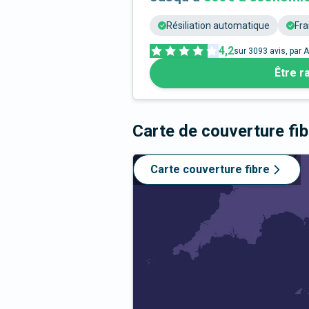
Résiliation automatique
Fra
4,2
sur
3093
avis, par A
Être r
Carte de couverture fi
Carte couverture fibre