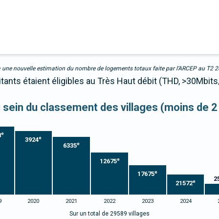
due à une nouvelle estimation du nombre de logements totaux faite par l’ARCEP au T2 
tants étaient éligibles au Très Haut débit (THD, >30Mbits
au sein du classement des villages (moins de 2
e
8
e
3924
e
6335
e
12675
e
17675
2
e
21572
9
2020
2021
2022
2023
2024
Sur un total de 29589 villages