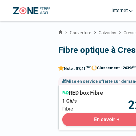
Internet
Couverture
Calvados
Cresse
Fibre optique à Cre
è
Classement :
26396
/100
Note :
87,41
🎁Mise en service offerte sur dema
RED box Fibre
1
Gb/s
2
Fibre
En savoir +