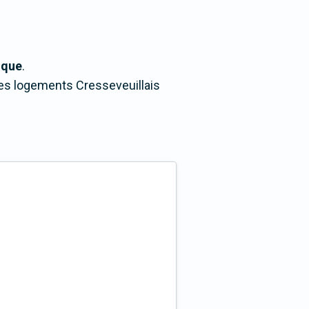
ique
.
 des logements Cresseveuillais