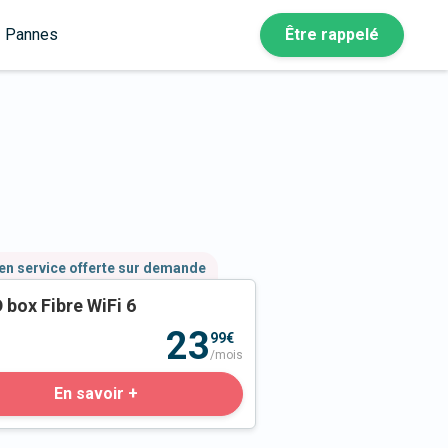
Pannes
Être rappelé
en service offerte sur demande
 box Fibre WiFi 6
23
99€
/mois
En savoir +