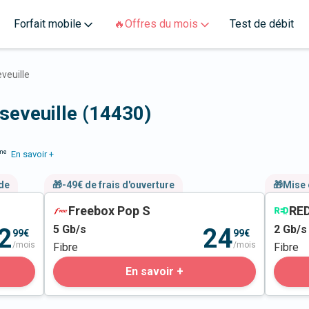
Forfait mobile
🔥Offres du mois
Test de débit
veuille
sseveuille (14430)
me
En savoir +
nde
🎁-49€ de frais d'ouverture
🎁Mise 
Freebox Pop S
RED
5
Gb/s
2
Gb/s
2
24
99€
99€
/mois
/mois
Fibre
Fibre
En savoir +