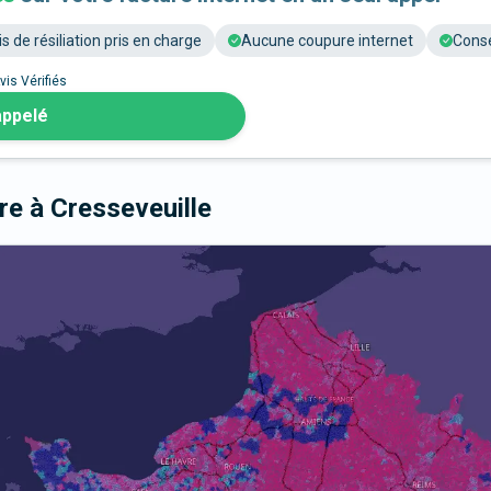
is de résiliation pris en charge
Aucune coupure internet
Conse
vis Vérifiés
appelé
bre
à Cresseveuille