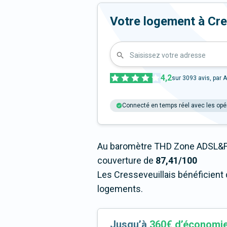
Votre logement à Cress
Saisissez votre adresse
4,2
sur
3093
avis, par A
Connecté en temps réel avec les opé
Au baromètre THD Zone ADSL&Fi
couverture de
87,41/100
Les Cresseveuillais bénéficient 
logements.
Jusqu’à
360€ d’économi