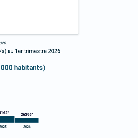
2020.
/s) au 1er trimestre 2026.
 000 habitants)
e
5162
e
26396
2025
2026