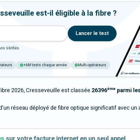
eveuille est-il éligible à la fibre ?
Lancer le test
vis Vérifiés
rateurs
+6M tests chaque année
Multi-opérateurs
ème
bre 2026, Cresseveuille est classée
26396
parmi les
d'un réseau déployé de fibre optique significatif avec u
es
sur votre facture internet en un seul appel