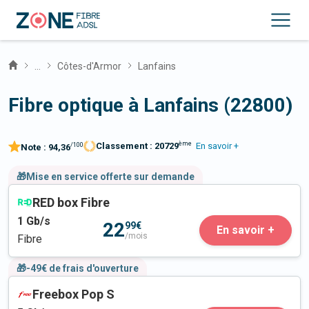
...
Côtes-d'Armor
Lanfains
Fibre optique à Lanfains (22800)
ème
Classement :
20729
En savoir +
/100
Note :
94,36
🎁Mise en service offerte sur demande
RED box Fibre
1
Gb/s
22
99€
En savoir +
/mois
Fibre
🎁-49€ de frais d'ouverture
Freebox Pop S