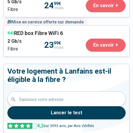
5
Gb/s
24
99€
En savoir +
/mois
Fibre
🎁Mise en service offerte sur demande
RED box Fibre WiFi 6
2
Gb/s
23
99€
En savoir +
/mois
Fibre
Votre logement à Lanfains est-il
éligible à la fibre ?
Saisissez votre adresse
Lancer le test
4,2
sur
3093
avis, par Avis Vérifiés