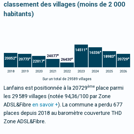
classement des villages (moins de 2 000
habitants)
e
14511
e
16336
e
24077
e
18983
e
20052
e
e
e
20773
20729
26430
e
22017
2018
2019
2020
2021
2022
2023
2024
2025
2026
Sur un total de 29589 villages
ème
Lanfains est positionnée à la 20729
place parmi
les 29 589 villages (notée 94,36/100 par Zone
ADSL&Fibre
en savoir +
). La commune a perdu 677
places depuis 2018 au baromètre couverture THD
Zone ADSL&Fibre.