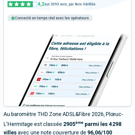
4,2
sur
3093
avis, par Avis Vérifiés
Connecté en temps réel avec les opérateurs
+6M tests chaque année
Multi-opérateurs
Au baromètre THD Zone ADSL&Fibre 2026, Plœuc-
ème
L'Hermitage est classée
2905
parmi les 4 298
villes
avec une note couverture de
96,06/100