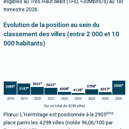
éligibles au Très Haut débit (THD, >30Mbits/s) au 1er
trimestre 2026.
Evolution de la position au sein du
classement des villes (entre 2 000 et 10
000 habitants)
e
3531
e
3622
e
2905
e
e
3758
2989
e
e
3187
e
4008
4037
e
4128
2018
2019
2020
2021
2022
2023
2024
2025
2026
Sur un total de 4298 villes
ème
Plœuc-L'Hermitage est positionnée à la 2905
place parmi les 4 298 villes (notée 96,06/100 par