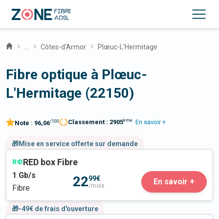
...
Côtes-d'Armor
Plœuc-L'Hermitage
Fibre optique à Plœuc-
L'Hermitage (22150)
ème
Classement :
2905
En savoir +
/100
Note :
96,06
🎁Mise en service offerte sur demande
RED box Fibre
1
Gb/s
22
99€
En savoir +
/mois
Fibre
🎁-49€ de frais d'ouverture