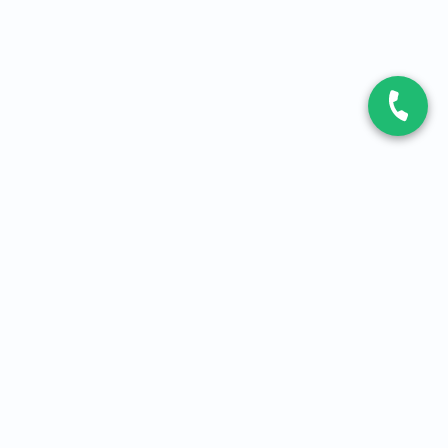
CONTACT
Contactez-nous
Expert fibre et 5G
01 86 76 06 08
4,2
sur
3093
avis, par Avis Vérifiés