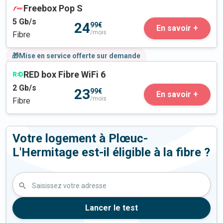
Freebox Pop S
5
Gb/s
24
99€
En savoir +
/mois
Fibre
🎁Mise en service offerte sur demande
RED box Fibre WiFi 6
2
Gb/s
23
99€
En savoir +
/mois
Fibre
Votre logement à Plœuc-
L'Hermitage est-il éligible à la fibre ?
Saisissez votre adresse
Lancer le test