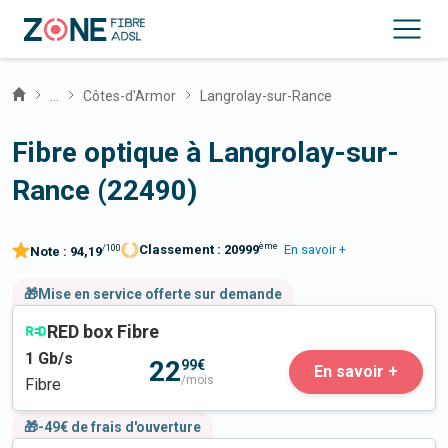
...
Côtes-d'Armor
Langrolay-sur-Rance
Fibre optique à Langrolay-sur-
Rance (22490)
ème
Classement :
20999
En savoir +
/100
Note :
94,19
🎁Mise en service offerte sur demande
RED box Fibre
1
Gb/s
22
99€
En savoir +
/mois
Fibre
🎁-49€ de frais d'ouverture