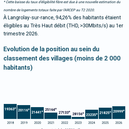
* Cette baisse du taux d’éligibilité fibre est due à une nouvelle estimation du
nombre de logements totaux faite par l’ARCEP au T2 2020.
À Langrolay-sur-rance, 94,26% des habitants étaient
éligibles au Très Haut débit (THD, >30Mbits/s) au 1er
trimestre 2026.
Evolution de la position au sein du
classement des villages (moins de 2 000
habitants)
e
19363
e
25164
e
20116
e
20999
e
e
21441
e
27133
21825
e
28156
e
23235
2018
2019
2020
2021
2022
2023
2024
2025
2026