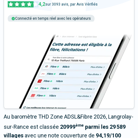
4,2
sur
3093
avis, par Avis Vérifiés
Connecté en temps réel avec les opérateurs
+6M tests chaque année
Multi-opérateurs
Au baromètre THD Zone ADSL&Fibre 2026, Langrolay-
ème
sur-Rance est classée
20999
parmi les 29 589
villages
avec une note couverture de
94,19/100