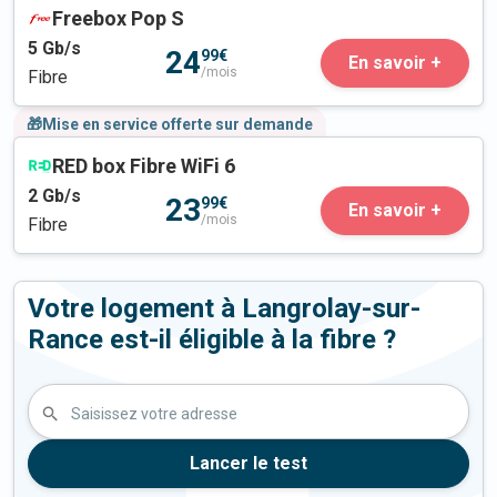
Freebox Pop S
5
Gb/s
24
99€
En savoir +
/mois
Fibre
🎁Mise en service offerte sur demande
RED box Fibre WiFi 6
2
Gb/s
23
99€
En savoir +
/mois
Fibre
Votre logement à Langrolay-sur-
Rance est-il éligible à la fibre ?
Saisissez votre adresse
Lancer le test