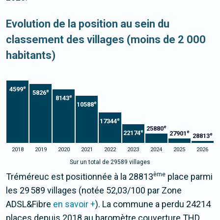
Evolution de la position au sein du
classement des villages (moins de 2 000
habitants)
e
4599
e
5826
e
8143
e
10588
e
17344
e
25880
e
e
22174
27901
e
28813
2018
2019
2020
2021
2022
2023
2024
2025
2026
Sur un total de 29589 villages
ème
Tréméreuc est positionnée à la 28813
place parmi
les 29 589 villages (notée 52,03/100 par Zone
ADSL&Fibre
en savoir +
). La commune a perdu 24214
places depuis 2018 au baromètre couverture THD