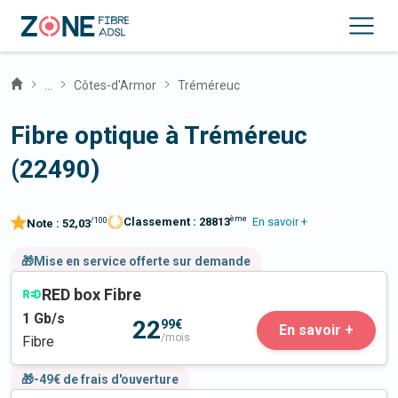
...
Côtes-d'Armor
Tréméreuc
Fibre optique à Tréméreuc
(22490)
ème
Classement :
28813
En savoir +
/100
Note :
52,03
🎁Mise en service offerte sur demande
RED box Fibre
1
Gb/s
22
99€
En savoir +
/mois
Fibre
🎁-49€ de frais d'ouverture