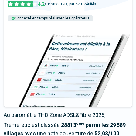
4,2
sur
3093
avis, par Avis Vérifiés
Connecté en temps réel avec les opérateurs
+6M tests chaque année
Multi-opérateurs
Au baromètre THD Zone ADSL&Fibre 2026,
ème
Tréméreuc est classée
28813
parmi les 29 589
villages
avec une note couverture de
52,03/100